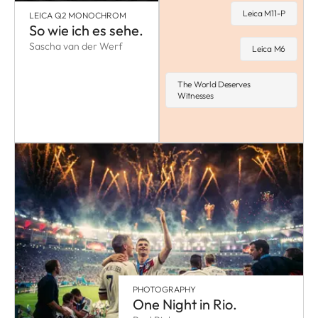
Leica M11-P
LEICA Q2 MONOCHROM
So wie ich es sehe.
Sascha van der Werf
Leica M6
The World Deserves
Witnesses
PHOTOGRAPHY
One Night in Rio.