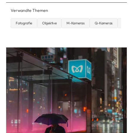
Verwandte Themen
Fotografie
Objektive
M-Kameras
Q-Kameras
Street