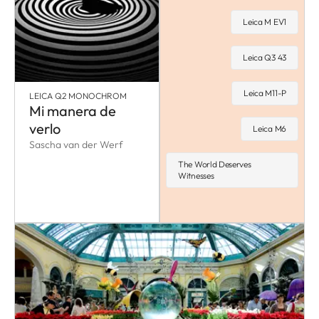
Leica M EV1
Leica Q3 43
Leica M11-P
LEICA Q2 MONOCHROM
Mi manera de
verlo
Leica M6
Sascha van der Werf
The World Deserves
Witnesses