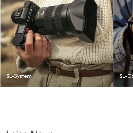
SL-System
SL-Ob