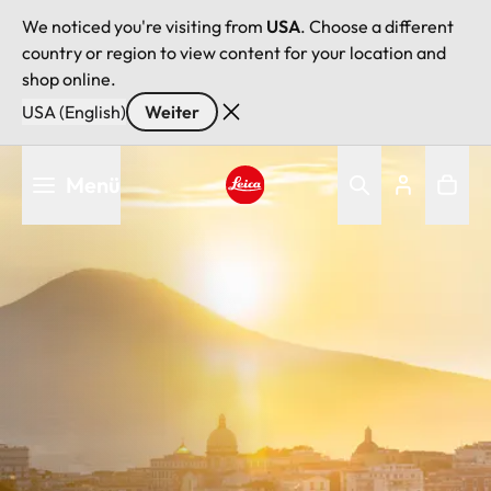
We noticed you're visiting from
USA
. Choose a different
country or region to view content for your location and
shop online.
USA (English)
Weiter
Direkt
Menü
zum
Inhalt
Leica logo - Home