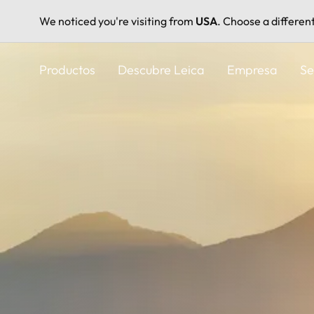
We noticed you're visiting from
USA
. Choose a differen
Pasar
al
Productos
Descubre Leica
Empresa
Se
contenido
principal