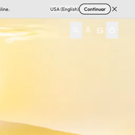
line.
USA (English)
Continuar