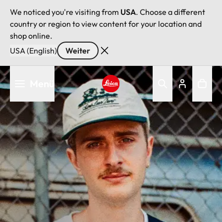
We noticed you're visiting from
USA
. Choose a different
country or region to view content for your location and
shop online.
USA (English)
Weiter
Direkt
Menü
zum
Inhalt
Leica logo - Home