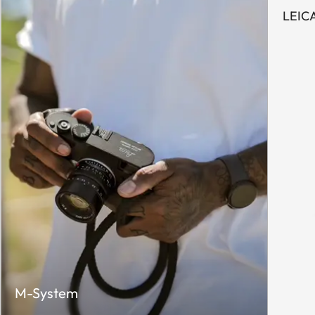
LEIC
M-System