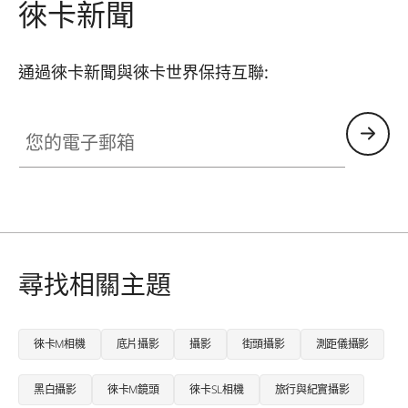
徠卡新聞
通過徠卡新聞與徠卡世界保持互聯:
FILM003
您的電子郵箱
尋找相關主題
徠卡M相機
底片攝影
攝影
街頭攝影
測距儀攝影
黑白攝影
徠卡M鏡頭
徠卡SL相機
旅行與紀實攝影