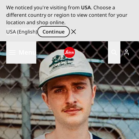
We noticed you're visiting from
USA
. Choose a
different country or region to view content for your
location and shop online.
USA (English)
Continue
Skip
Menu
to
main
Leica logo - Home
content