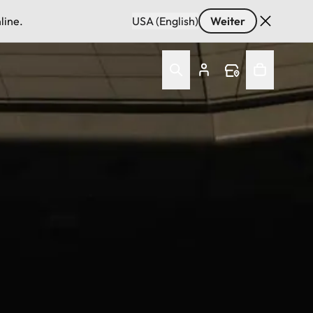
line.
USA (English)
Weiter