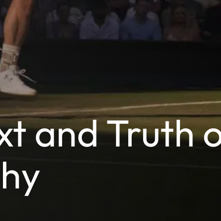
t and Truth o
phy