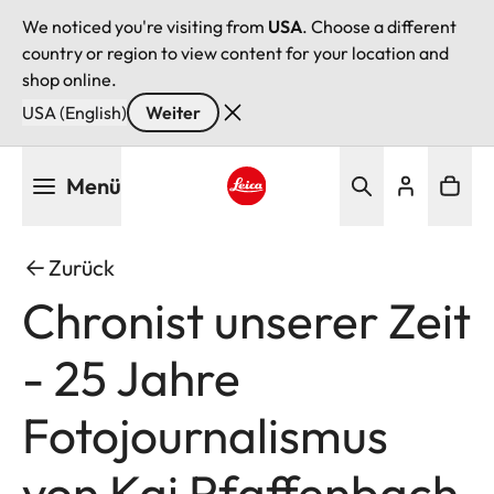
We noticed you're visiting from
USA
. Choose a different
country or region to view content for your location and
shop online.
USA (English)
Weiter
Direkt
Menü
zum
Inhalt
Leica logo - Home
Zurück
Chronist unserer Zeit
- 25 Jahre
Fotojournalismus
von Kai Pfaffenbach