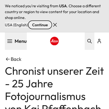
We noticed you're visiting from
USA
. Choose a different
country or region to view content for your location and
shop online.
USA (English)
Continue
Skip
Menu
to
main
Leica logo - Home
content
Back
Chronist unserer Zeit
- 25 Jahre
Fotojournalismus
von Kai Pfaffenbach