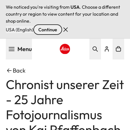
We noticed you're visiting from
USA
. Choose a different
country or region to view content for your location and
shop online.
USA (English)
Continue
Skip
Menu
to
main
Leica logo - Home
content
Back
Chronist unserer Zeit
- 25 Jahre
Fotojournalismus
von Kai Pfaffenbach