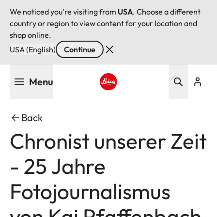
We noticed you're visiting from
USA
. Choose a different
country or region to view content for your location and
shop online.
USA (English)
Continue
Skip
Menu
to
main
Leica logo - Home
content
Back
Chronist unserer Zeit
- 25 Jahre
Fotojournalismus
von Kai Pfaffenbach