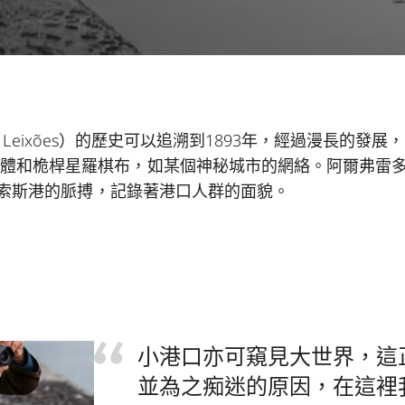
r of Leixões）的歷史可以追溯到1893年，經過漫長
體和桅桿星羅棋布，如某個神秘城市的網絡。阿爾弗雷多·
了萊索斯港的脈搏，記錄著港口人群的面貌。
小港口亦可窺見大世界，這
並為之痴迷的原因，在這裡