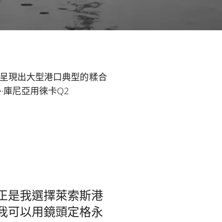
的發展，呈現出大型港口典型的糅合
庫尼亞用徠卡Q2
正是我選擇萊索斯港
我可以用鏡頭定格永