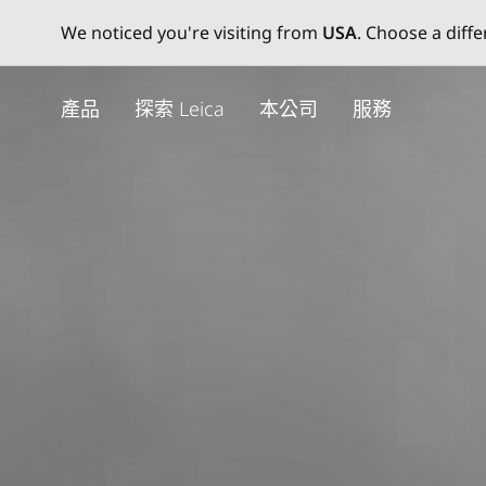
We noticed you're visiting from
USA
. Choose a diff
Skip
to
產品
探索 Leica
本公司
服務
main
content