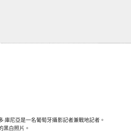
多·庫尼亞是一名葡萄牙攝影記者兼戰地記者。
的黑白照片。