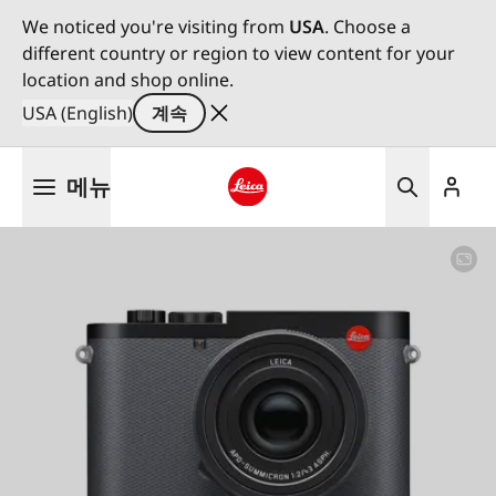
We noticed you're visiting from
USA
. Choose a
different country or region to view content for your
location and shop online.
USA (English)
계속
주
메뉴
요
콘
Leica logo - Home
텐
츠
로
건
너
뛰
기