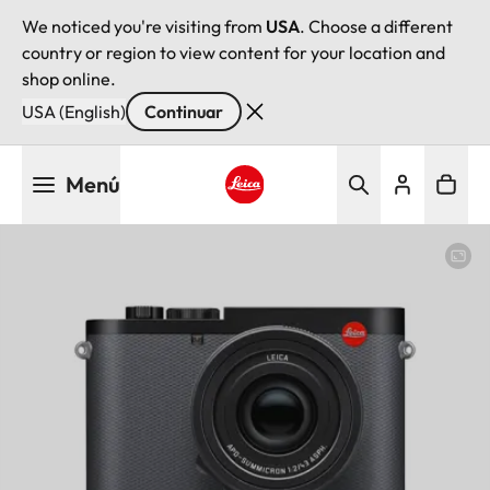
We noticed you're visiting from
USA
. Choose a different
country or region to view content for your location and
shop online.
USA (English)
Continuar
Pasar
Menú
al
contenido
Leica logo - Home
principal