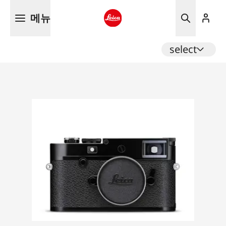
주
메뉴
요
콘
Leica logo - Home
텐
select
츠
로
건
너
뛰
기