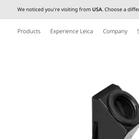
We noticed you're visiting from
USA
. Choose a diff
주
요
Products
Experience Leica
Company
콘
텐
츠
로
건
너
뛰
기