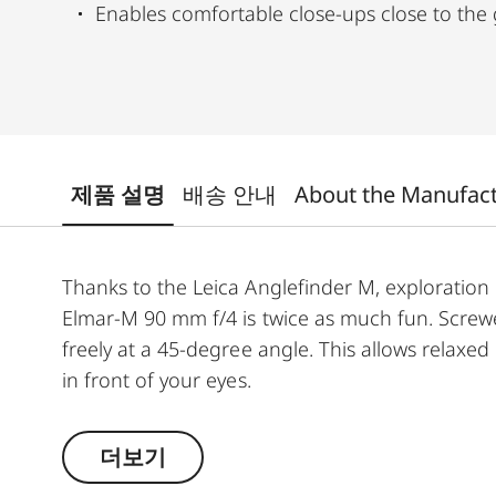
Enables comfortable close-ups close to the
제품 설명
배송 안내
About the Manufac
Thanks to the Leica Anglefinder M, exploration
Elmar-M 90 mm f/4 is twice as much fun. Screwe
freely at a 45-degree angle. This allows relaxed
in front of your eyes.
For the Leica M10 it is possible to use an eyepi
더보기