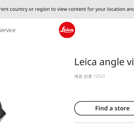
erent country or region to view content for your location an
Service
Leica logo - Home
Leica angle v
재료 번호 12531
Find a store