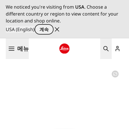
We noticed you're visiting from
USA
. Choose a
different country or region to view content for your
location and shop online.
USA (English)
계속
주
메뉴
요
콘
Leica logo - Home
텐
츠
로
건
너
뛰
기