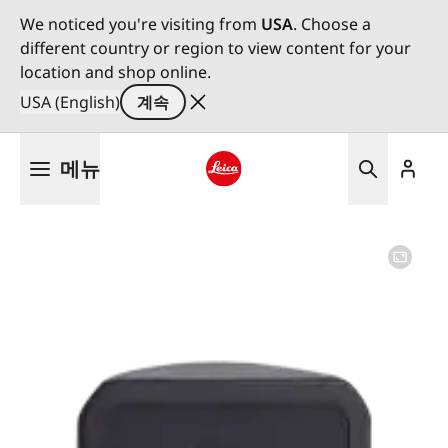
We noticed you're visiting from
USA
. Choose a
different country or region to view content for your
location and shop online.
USA (English)
계속
주
메뉴
요
콘
Leica logo - Home
텐
츠
로
건
너
뛰
기