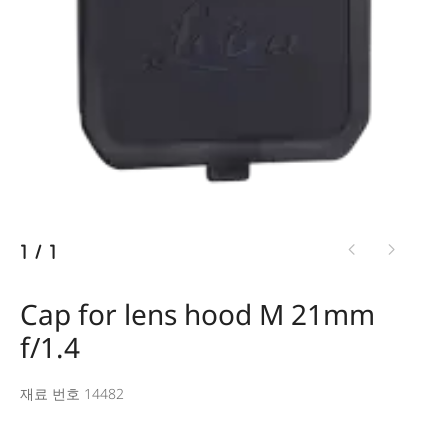
1
/
1
Cap for lens hood M 21mm
f/1.4
재료 번호 14482