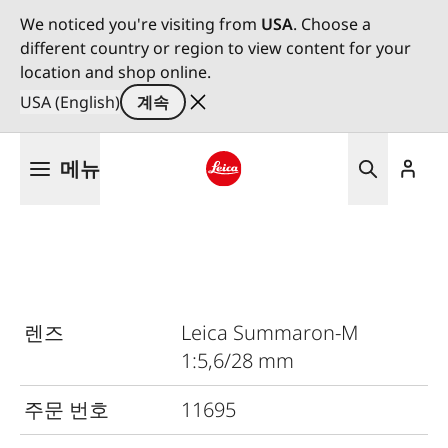
We noticed you're visiting from
USA
. Choose a
different country or region to view content for your
location and shop online.
USA (English)
계속
주
메뉴
요
콘
Leica logo - Home
텐
츠
로
건
너
렌즈
Leica Summaron-M
뛰
1:5,6/28 mm
기
주문 번호
11695