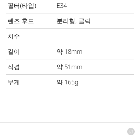
필터(타입)
E34
렌즈 후드
분리형, 클릭
치수
길이
약 18mm
직경
약 51mm
무게
약 165g