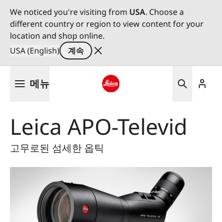
We noticed you're visiting from
USA
. Choose a
different country or region to view content for your
location and shop online.
USA (English)
계속
주
메뉴
요
콘
Leica logo - Home
텐
Leica APO-Televid
츠
로
건
고무로된 섬세한 옵틱
너
뛰
기