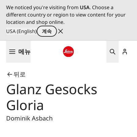
We noticed you're visiting from
USA
. Choose a
different country or region to view content for your
location and shop online.
USA (English)
계속
주
메뉴
요
콘
Leica logo - Home
텐
뒤로
츠
로
Glanz Gesocks
건
너
Gloria
뛰
기
Dominik Asbach