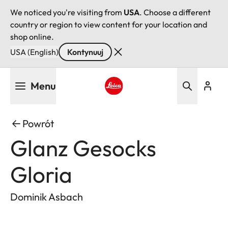
We noticed you're visiting from
USA
. Choose a different
country or region to view content for your location and
shop online.
USA (English)
Kontynuuj
Przejdź
Menu
do
treści
Leica logo - Home
Powrót
Glanz Gesocks
Gloria
Dominik Asbach