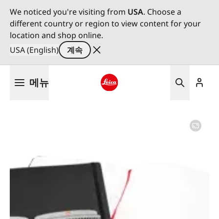
We noticed you're visiting from
USA
. Choose a
different country or region to view content for your
location and shop online.
USA (English)
계속
주
메뉴
요
콘
Leica logo - Home
텐
츠
로
건
너
뛰
기