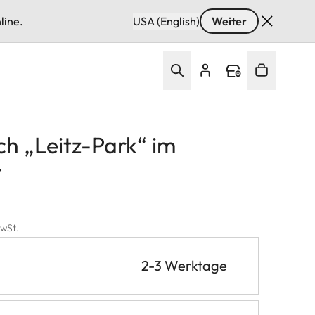
line.
USA (English)
Weiter
ch „Leitz-Park“ im
t
MwSt.
2-3 Werktage