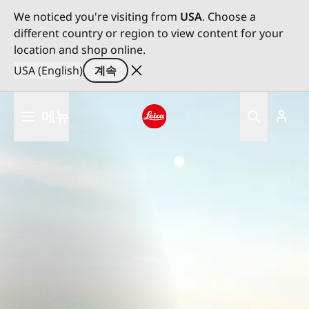
We noticed you're visiting from
USA
. Choose a
different country or region to view content for your
location and shop online.
USA (English)
계속
주
메뉴
요
콘
Leica logo - Home
텐
츠
로
건
너
뛰
기