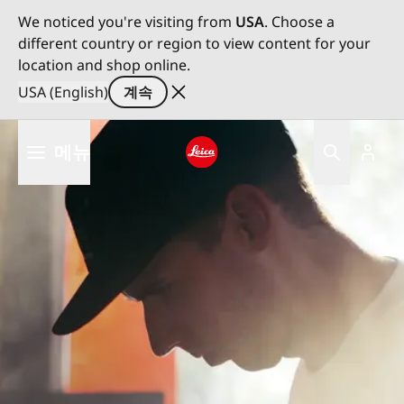
We noticed you're visiting from
USA
. Choose a
different country or region to view content for your
location and shop online.
USA (English)
계속
주
메뉴
요
콘
Leica logo - Home
텐
츠
로
건
너
뛰
기