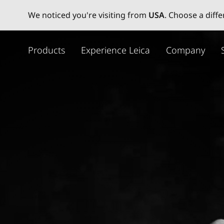
We noticed you're visiting from
USA
. Choose a diff
주
요
Products
Experience Leica
Company
콘
텐
츠
로
건
너
뛰
기