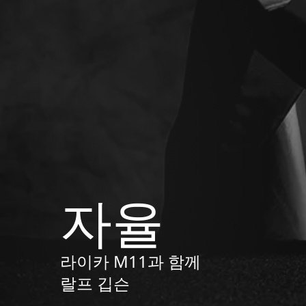
자율
라이카 M11과 함께
랄프 깁슨