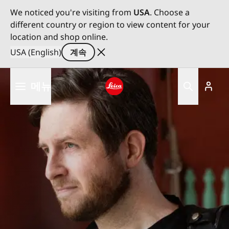
We noticed you're visiting from
USA
. Choose a
different country or region to view content for your
location and shop online.
USA (English)
계속
주
메뉴
요
콘
Leica logo - Home
텐
츠
로
건
너
뛰
기