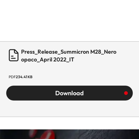
Press_Release_Summicron M28_Nero
opaco_April 2022_IT
PDF
234.41 KB
Download