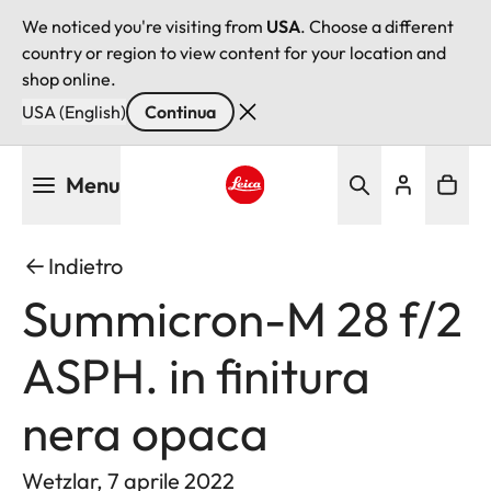
We noticed you're visiting from
USA
. Choose a different
country or region to view content for your location and
shop online.
USA (English)
Continua
Salta
Menu
al
contenuto
Leica logo - Home
principale
Indietro
Summicron-M 28 f/2
ASPH. in finitura
nera opaca
Wetzlar, 7 aprile 2022