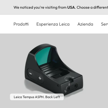
We noticed you're visiting from
USA
. Choose a differen
Salta
al
Prodotti
Esperienza Leica
Azienda
Ser
contenuto
principale
Leica Tempus ASPH. Back Left