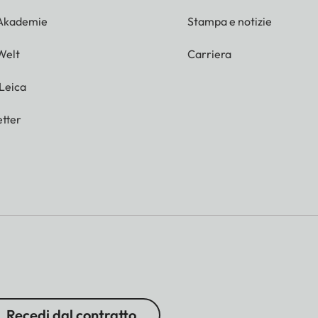
 Akademie
Stampa e notizie
Welt
Carriera
 Leica
tter
Recedi dal contratto