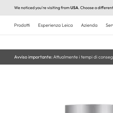
We noticed you're visiting from
USA
. Choose a differen
Salta
al
Prodotti
Esperienza Leica
Azienda
Ser
contenuto
principale
Avviso importante:
Attualmente i tempi di conseg