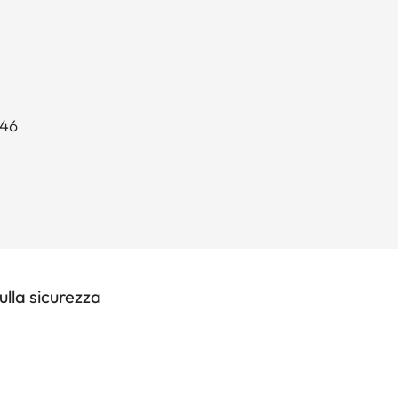
E46
lla sicurezza