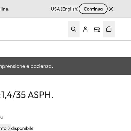
line.
USA (English)
Continua
omprensione e pazienza.
1,4/35 ASPH.
IVA
nto
disponibile