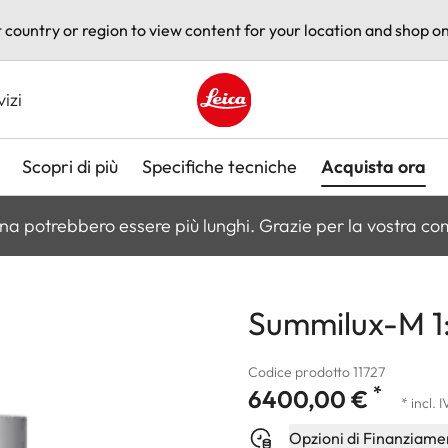
t country or region to view content for your location and shop on
vizi
Leica logo - Home
Scopri di più
Specifiche tecniche
Acquista ora
na potrebbero essere più lunghi. Grazie per la vostra c
Summilux-M 1:
Codice prodotto 11727
*
6400,00 €
* incl. 
Opzioni di Finanziame