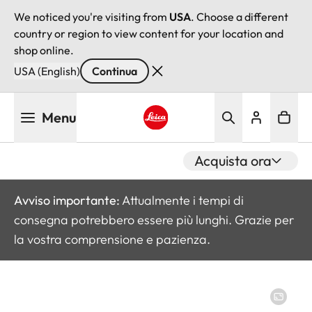
We noticed you're visiting from
USA
. Choose a different
country or region to view content for your location and
shop online.
USA (English)
Continua
Salta
Menu
al
contenuto
Leica logo - Home
principale
Acquista ora
Avviso importante:
Attualmente i tempi di
consegna potrebbero essere più lunghi. Grazie per
la vostra comprensione e pazienza.