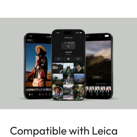
ispira all’esclusivo look “Jake Blue”. Il logo della
montagna inciso sulla piastra superiore della
fotocamera e i dettagli in nero lucido completano il
quadro con finiture estetiche discrete. L’edizione
speciale della fotocamera istantanea ibrida viene
fornita in set con l’apposita pratica borsa per
fotocamera Burton. In questo modo la fotocamera
è protetta durante il trasporto, ma sempre a
portata di mano quando è il momento di catturare
un istante memorabile.
Compatible with Leica