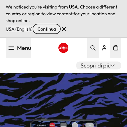
We noticed you're visiting from
USA
. Choose a different
country or region to view content for your location and
shop online.
USA (English)
Continua
Salta
Menu
al
contenuto
Leica logo - Home
principale
Scopri di più