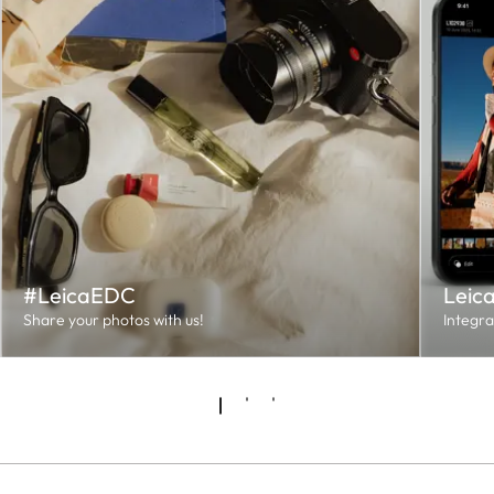
#LeicaEDC
Leic
Share your photos with us!
Integr