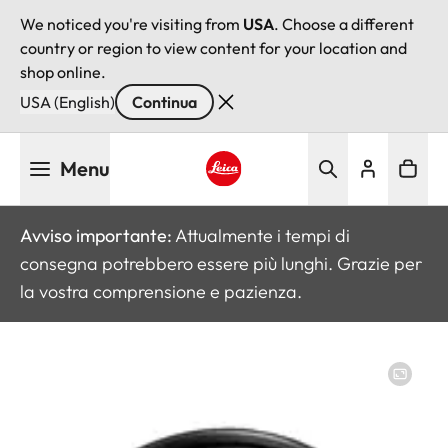
We noticed you're visiting from
USA
. Choose a different
country or region to view content for your location and
shop online.
USA (English)
Continua
Salta
Menu
al
contenuto
Leica logo - Home
principale
Avviso importante:
Attualmente i tempi di
consegna potrebbero essere più lunghi. Grazie per
la vostra comprensione e pazienza.