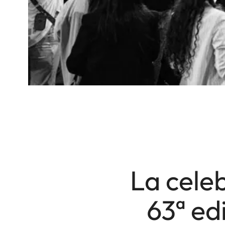
La celeb
63ª ed