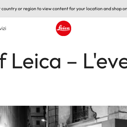
t country or region to view content for your location and shop on
vizi
Leica logo - Home
f Leica – L'ev