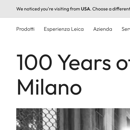
We noticed you're visiting from
USA
. Choose a differen
Salta
al
Prodotti
Esperienza Leica
Azienda
Ser
contenuto
principale
100 Years o
Milano