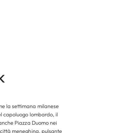
k
come la settimana milanese
del capoluogo lombardo, il
li anche Piazza Duomo nei
la città meneghina, pulsante