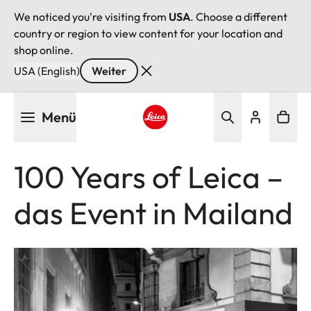
We noticed you're visiting from
USA
. Choose a different
country or region to view content for your location and
shop online.
USA (English)
Weiter
Direkt
Menü
zum
Inhalt
Leica logo - Home
100 Years of Leica –
das Event in Mailand