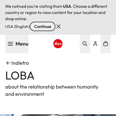
We noticed you're visiting from
USA
. Choose a different
country or region to view content for your location and
shop online.
USA (English)
Continua
Salta
Menu
al
contenuto
Leica logo - Home
principale
Indietro
LOBA
about the relationship between humanity
and environment