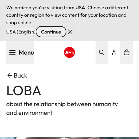
We noticed you're visiting from
USA
. Choose a different
country or region to view content for your location and
shop online.
USA (English)
Continue
Skip
Menu
to
main
Leica logo - Home
content
Back
LOBA
about the relationship between humanity
and environment