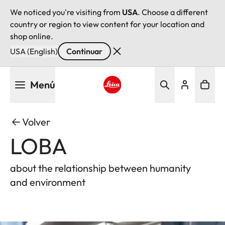
We noticed you're visiting from
USA
. Choose a different
country or region to view content for your location and
shop online.
USA (English)
Continuar
Pasar
Menú
al
contenido
Leica logo - Home
principal
Volver
LOBA
about the relationship between humanity
and environment