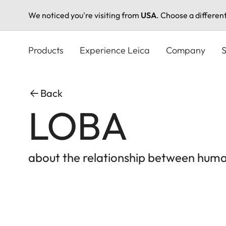
We noticed you're visiting from
USA
. Choose a differen
Skip
to
Products
Experience Leica
Company
S
main
content
Back
LOBA
about the relationship between hum