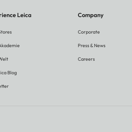
rience Leica
Company
Stores
Corporate
 Akademie
Press & News
Welt
Careers
ica Blog
tter