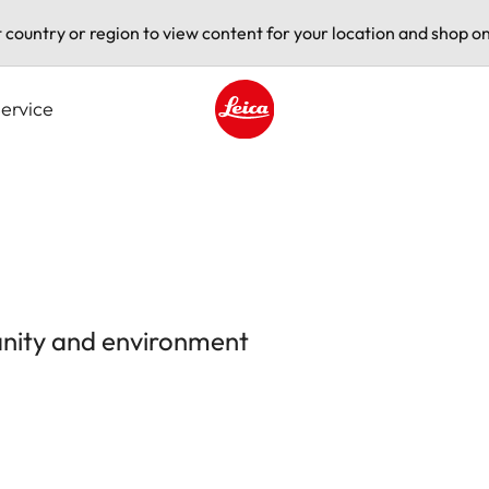
t country or region to view content for your location and shop on
ervice
Leica logo - Home
anity and environment