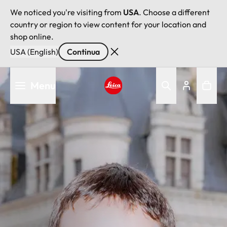
We noticed you're visiting from
USA
. Choose a different
country or region to view content for your location and
shop online.
USA (English)
Continua
Salta
Menu
al
contenuto
Leica logo - Home
principale