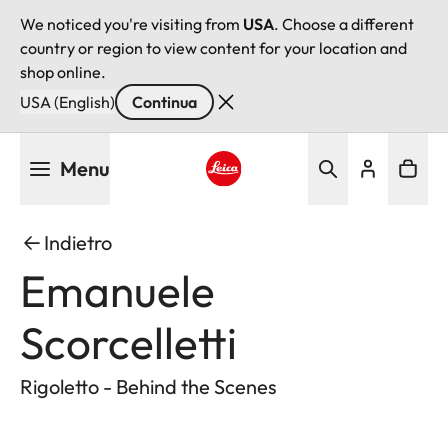
We noticed you're visiting from
USA
. Choose a different
country or region to view content for your location and
shop online.
USA (English)
Continua
Salta
Menu
al
contenuto
Leica logo - Home
principale
Indietro
Emanuele
Scorcelletti
Rigoletto - Behind the Scenes