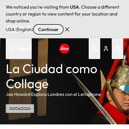
We noticed you're visiting from
USA
. Choose a different
country or region to view content for your location and
shop online.
USA (English)
Continuar
Pasar
Menú
al
contenido
Leica logo - Home
principal
La Ciudad como
Collage
Joe Howard Explora Londres con el Leitzphone
30/04/2026