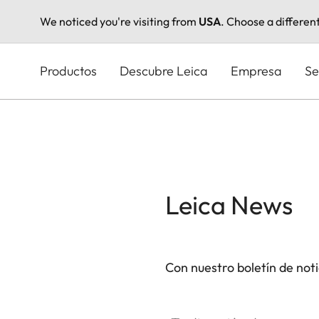
We noticed you're visiting from
USA
. Choose a differen
Pasar
al
Productos
Descubre Leica
Empresa
Se
contenido
principal
Leica News
Con nuestro boletín de not
Tu dirección de correo electró