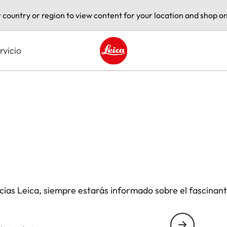
t country or region to view content for your location and shop on
rvicio
Leica logo - Home
icias Leica, siempre estarás informado sobre el fascinan
nico