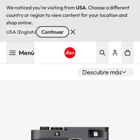
We noticed you're visiting from
USA
. Choose a different
country or region to view content for your location and
shop online.
USA (English)
Continuar
Pasar
Menú
al
contenido
Leica logo - Home
principal
Descubre más