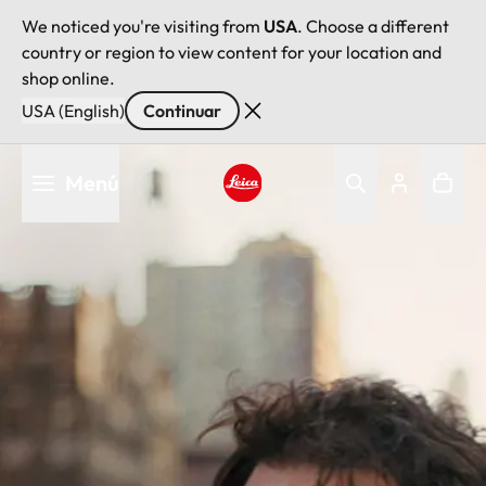
We noticed you're visiting from
USA
. Choose a different
country or region to view content for your location and
shop online.
USA (English)
Continuar
Pasar
Menú
al
contenido
Leica logo - Home
principal