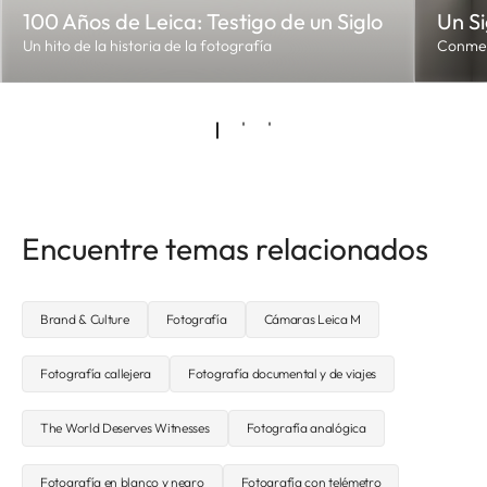
100 Años de Leica: Testigo de un Siglo
Un Si
Un hito de la historia de la fotografía
Conmem
Encuentre temas relacionados
Brand & Culture
Fotografía
Cámaras Leica M
Fotografía callejera
Fotografía documental y de viajes
The World Deserves Witnesses
Fotografía analógica
Fotografía en blanco y negro
Fotografía con telémetro