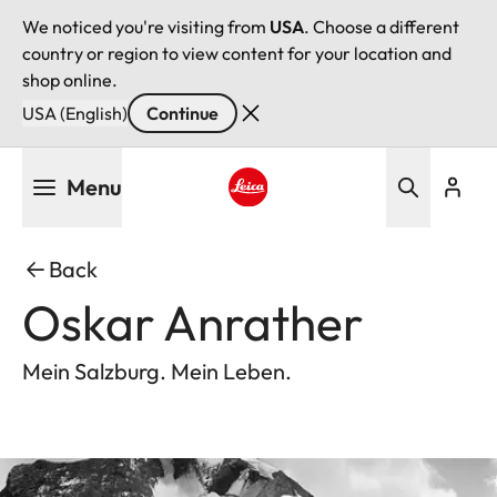
We noticed you're visiting from
USA
. Choose a different
country or region to view content for your location and
shop online.
USA (English)
Continue
Skip
Menu
to
main
Leica logo - Home
content
Back
Oskar Anrather
Mein Salzburg. Mein Leben.