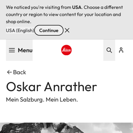
We noticed you're visiting from
USA
. Choose a different
country or region to view content for your location and
shop online.
USA (English)
Continue
Skip
Menu
to
main
Leica logo - Home
content
Back
Oskar Anrather
Mein Salzburg. Mein Leben.