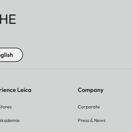
HE
glish
rience Leica
Company
Stores
Corporate
 Akademie
Press & News