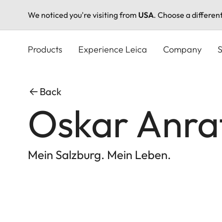
We noticed you're visiting from
USA
. Choose a differen
Skip
to
Products
Experience Leica
Company
S
main
content
Back
Oskar Anra
Mein Salzburg. Mein Leben.