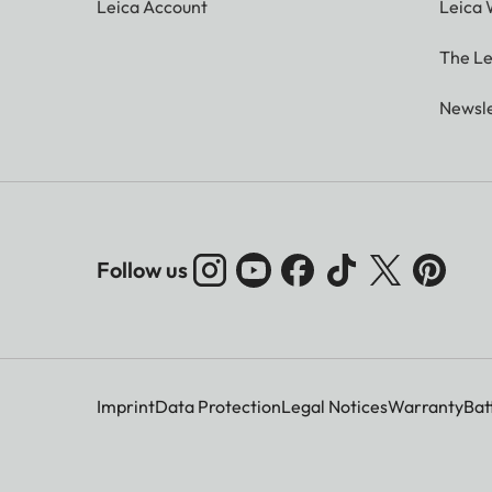
Leica Account
Leica 
The Le
Newsle
Follow us
Imprint
Data Protection
Legal Notices
Warranty
Bat