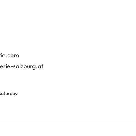
rie.com
erie-salzburg.at
 Saturday