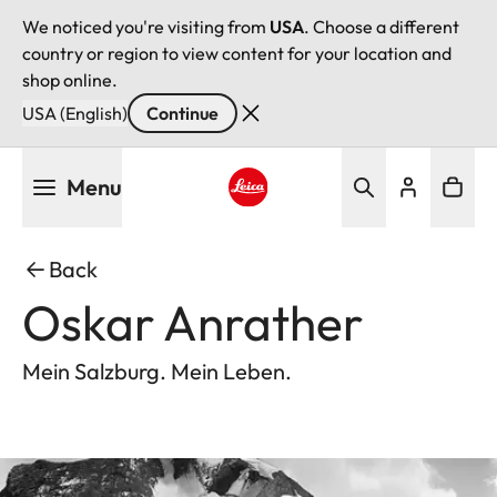
We noticed you're visiting from
USA
. Choose a different
country or region to view content for your location and
shop online.
USA (English)
Continue
Skip
Menu
to
main
Leica logo - Home
content
Back
Oskar Anrather
Mein Salzburg. Mein Leben.